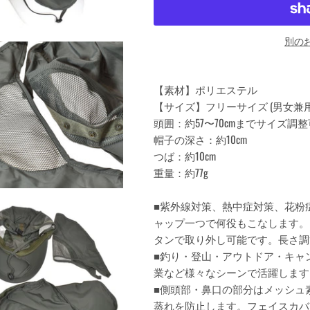
別の
【素材】ポリエステル
【サイズ】フリーサイズ (男女兼用
頭囲：約57〜70cmまでサイズ調
帽子の深さ：約10cm
つば：約10cm
重量：約77g
■紫外線対策、熱中症対策、花粉
ャップ一つで何役もこなします。
タンで取り外し可能です。長さ調
■釣り・登山・アウトドア・キャ
業など様々なシーンで活躍します
■側頭部・鼻口の部分はメッシュ
蒸れを防止します。フェイスカバ