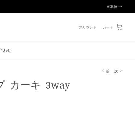
言
日本語
語
アカウント
カート
合わせ
前
次
 カーキ 3way