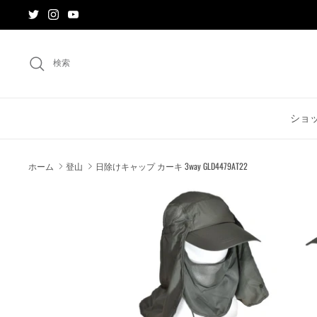
ス
キ
ッ
プ
検索
す
る
ショ
ホーム
登山
日除けキャップ カーキ 3way GLD4479AT22