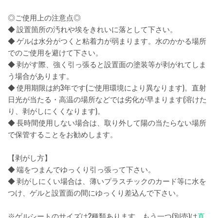
◎ご使用上の注意点◎
◆ 設置箇所の汚れや埃をきれいに落として下さい。
◆ ゲルは水分がつくと粘着力が弱まります。水のかかる場所
でのご使用を避けて下さい。
◆ 剥がす際、強く引っ張ると設置面の塗装等が剥がれてしま
う場合があります。
◆ 使用期限は約3年です(ご使用環境により異なります)。直射
日光が当たる・高温の場所などでは劣化が早まります(溶けた
り、剥がしにくくなります)。
◆ 長時間使用しない場合は、取り外して陽の当たらない場所
で保管することをお勧めします。
【剥がし方】
◆ 端をつまんでゆっくり引っ張って下さい。
◆ 剥がしにくい場合は、薄いプラスチックのカード等に水を
つけ、ゲルと設置面の間にゆっくり差込んで下さい。
※ゲルシートのサイズは2種類あります。もう一つ(別売)は
直