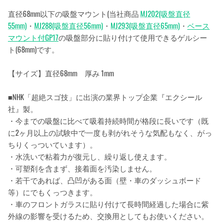
直径68mm以下の吸盤マウント(当社商品
MJ202(吸盤直径
55mm)
・
MJ288(吸盤直径56mm)
・
MJ293(吸盤直径65mm)
・
ベース
マウント付GP17
の吸盤部分に貼り付けて使用できるゲルシー
ト(68mm)です。
【サイズ】直径68mm 厚み 1mm
■NHK「超絶スゴ技」に出演の業界トップ企業『エクシール
社』製。
・今までの吸盤に比べて吸着持続時間が格段に長いです（既
に2ヶ月以上の試験中で一度も剥がれそうな気配もなく、がっ
ちりくっついています）。
・水洗いで粘着力が復元し、繰り返し使えます。
・可塑剤を含まず、接着面を汚染しません。
・若干であれば、凸凹がある面（壁・車のダッシュボード
等）にでもくっつきます。
・車のフロントガラスに貼り付けて長時間経過した場合に紫
外線の影響を受けるため、交換用としてもお使いください。