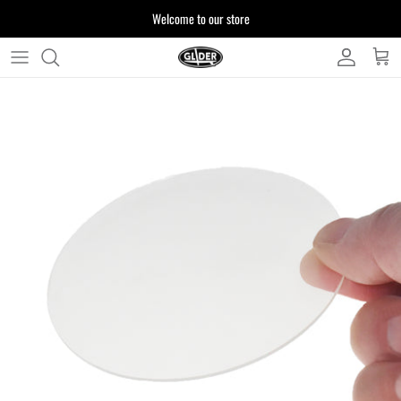
ス
Welcome to our store
キ
ッ
プ
よくある質問
す
る
お客様からいただいたご質問をまとめており
ます
注文について
製品について