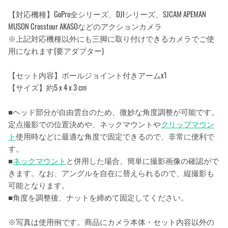
【対応機種】GoPro全シリーズ、DJIシリーズ、SJCAM APEMAN
MUSON Crosstour AKASOなどのアクションカメラ
※上記対応機種以外にも三脚に取り付けできるカメラでご使
用になれます(要アダプター)
【セット内容】ボールジョイント付きアームx1
【サイズ】約5 x 4 x 3 cm
■ヘッド部分が自由雲台のため、微妙な角度調整が可能です。
定点撮影での位置決めや、ネックマウントや
クリップマウン
ト
使用時などに最適な角度で固定できるので、非常に便利で
す。
■
ネックマウント
と併用した場合、簡単に撮影画像の確認がで
きます。なお、アングルを自在に替えられるので、縦撮影も
可能となります。
■角度を調整後、ナットを締めて固定してください。
※写真は使用例です。商品にカメラ本体・セット内容以外の