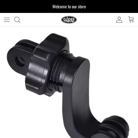
ス
Welcome to our store
キ
ッ
プ
よくある質問
す
る
お客様からいただいたご質問をまとめており
ます
注文について
製品について