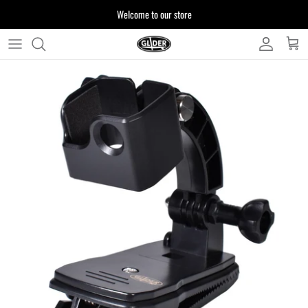
ス
Welcome to our store
キ
ッ
プ
よくある質問
す
る
お客様からいただいたご質問をまとめており
ます
注文について
製品について