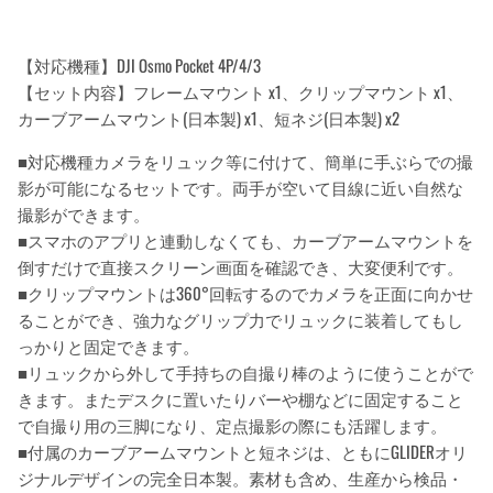
【対応機種】DJI Osmo Pocket 4P/4/3
【セット内容】フレームマウント x1、クリップマウント x1、
カーブアームマウント(日本製) x1、短ネジ(日本製) x2
■対応機種カメラをリュック等に付けて、簡単に手ぶらでの撮
影が可能になるセットです。両手が空いて目線に近い自然な
撮影ができます。
■スマホのアプリと連動しなくても、カーブアームマウントを
倒すだけで直接スクリーン画面を確認でき、大変便利です。
■クリップマウントは360°回転するのでカメラを正面に向かせ
ることができ、強力なグリップ力でリュックに装着してもし
っかりと固定できます。
■リュックから外して手持ちの自撮り棒のように使うことがで
きます。またデスクに置いたりバーや棚などに固定すること
で自撮り用の三脚になり、定点撮影の際にも活躍します。
■付属のカーブアームマウントと短ネジは、ともにGLIDERオリ
ジナルデザインの完全日本製。素材も含め、生産から検品・