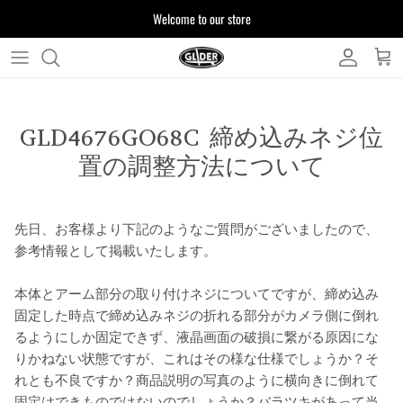
ス
Welcome to our store
キ
ッ
プ
よくある質問
す
る
GLD4676GO68C 締め込みネジ位
お客様からいただいたご質問をまとめており
ます
置の調整方法について
注文について
製品について
先日、お客様より下記のようなご質問がございましたので、
参考情報として掲載いたします。
本体とアーム部分の取り付けネジについてですが、締め込み
固定した時点で締め込みネジの折れる部分がカメラ側に倒れ
るようにしか固定できず、液晶画面の破損に繋がる原因にな
りかねない状態ですが、これはその様な仕様でしょうか？そ
れとも不良ですか？商品説明の写真のように横向きに倒れて
固定はできものではないのでしょうか？バラツキがあって当