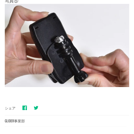
写真⑤
Facebook
Twitter
シェア
で
で
シ
シ
ェ
ェ
GLIDER事業部
ア
ア