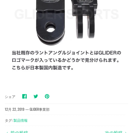
Facebook
Twitter
pinterest
シェア
で
で
で
シ
シ
シ
ェ
ェ
ェ
12月 22, 2019 —
GLIDER事業部
ア
ア
ア
タグ:
製品情報
前の投稿
次の投稿