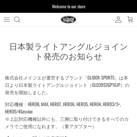
ス
Welcome to our store
キ
ッ
プ
よくある質問
す
る
日本製ライトアングルジョイン
お客様からいただいたご質問をまとめており
ます
ト発売のお知らせ
注文について
製品について
株式会社メイジエが運営するブランド「GLIDER-SPORTS」は本
日より日本製ライトアングルジョイント（GLD3952GP16JP）の
発売を開始しました。
対応機種：HERO8, MAX, HERO7, HERO6, HERO5, HERO4, HERO3/3+,
HERO5/4Session
※上記対応機種以外にも、三脚に取り付けできるすべてのカ
メラでご使用になれます。（要アダプター）