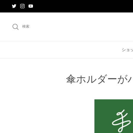
ス
キ
ッ
プ
検索
す
る
ショ
傘ホルダーが