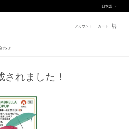
言
日本語
語
アカウント
カート
合わせ
載されました！