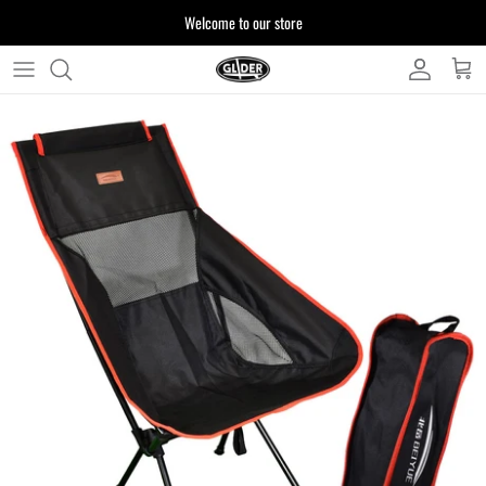
ス
Welcome to our store
キ
ッ
プ
よくある質問
す
る
お客様からいただいたご質問をまとめており
ます
注文について
製品について