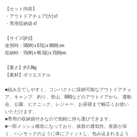
【セット内容】
・アウトドアチェア(大) x1
・専用収納袋 x1
【サイズ(約)】
使用時：58(W) x 67(L) x 88(H) cm
収納時：15(W) x 46.5(L) x 15(H)cm
【重さ】約1.8kg
【素材】ポリエステル
■組み立てしやすく、コンパクトに収納可能なアウトドアチェ
ア。キャンプ、釣り、登山、BBQなどのアウトドアから、運動
会、公園、ピクニック、レジャー、お昼寝まで幅広くお使い
いただけます。
■専用の収納袋付きなので気軽に持ち運びできます。
■一部メッシュ構造になっており、抜群の通気性。座面が深
く、ハンモックのように体にフィットし、包み込まれるよう